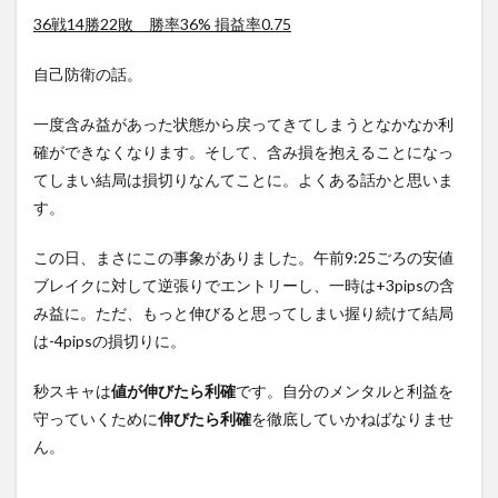
36戦14勝22敗 勝率36% 損益率0.75
自己防衛の話。
一度含み益があった状態から戻ってきてしまうとなかなか利
確ができなくなります。そして、含み損を抱えることになっ
てしまい結局は損切りなんてことに。よくある話かと思いま
す。
この日、まさにこの事象がありました。午前9:25ごろの安値
ブレイクに対して逆張りでエントリーし、一時は+3pipsの含
み益に。ただ、もっと伸びると思ってしまい握り続けて結局
は-4pipsの損切りに。
秒スキャは
値が伸びたら利確
です。自分のメンタルと利益を
守っていくために
伸びたら利確
を徹底していかねばなりませ
ん。