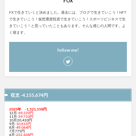
FOX
FXで生きていくと決めました。過去には、ブログで生きていこう！NFT
で生きていこう！仮想通貨投資で生きていこう！スポーツビジネスで生
きていこう！と思っていたこともあります。そんな感じの人間です。よ
く寝ます。
follow me!
収支 -4,155,674円
2025年
-1,521,558
円
12月
-69,220円
11月
-39,710円
10月20,410円
9月
-10,813円
8月
-49,064円
7月775円
6月
-222,638円