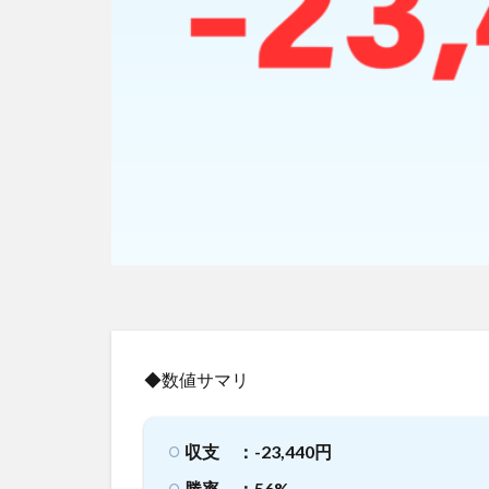
◆数値サマリ
収支 ：-23,440円
勝率 ：56%