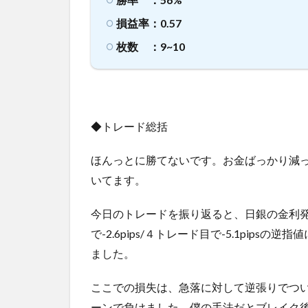
損益率：0.57
枚数 ：9~10
◆トレード総括
ほんっとに勝てないです。お金ばっかり減
いてます。
今日のトレードを振り返ると、日銀の金利
で-2.6pips/４トレード目で-5.1pip
ました。
ここでの損失は、急落に対して逆張りでつ
ーンで負けました。僕の手法だとブレイク